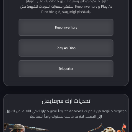
حلول مبتكرة وبدائل رسمية لأشهر مودات ارك على الموبايل.
استمتع بمميزات المودات الشهيرة مثل Keep Inventory و Play As
Dino باستخدام أوامر رسمية وآمنة.
Keep Inventory
Play As Dino
Teleporter
تحديات ارك سرفايفل
مجموعة متنوعة من التحديات المصممة خصيصاً لتختبر مهاراتك في اللعبة. من السهل
إلى الصعب، اختر ما يناسب مستواك وابدأ المغامرة!