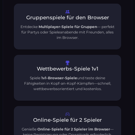
Gruppenspiele für den Browser
Entdecke
Multiplayer-Spiele für Gruppen
— perfekt
für Partys oder Spieleanabende mit Freunden, alles
im Browser.
Wettbewerbs-Spiele 1v1
Spiele
1v1-Browser-Spiele
und teste deine
Fähigkeiten in Kopf-an-Kopf-Kämpfen—schnell,
wettbewerbsorientiert und kostenlos.
Online-Spiele für 2 Spieler
Genieße
Online-Spiele für 2 Spieler im Browser
—
keine Registrierung oder Downloads erforderlich.