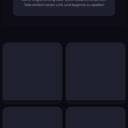
Teile einfach einen Link und beginne zu spielen!